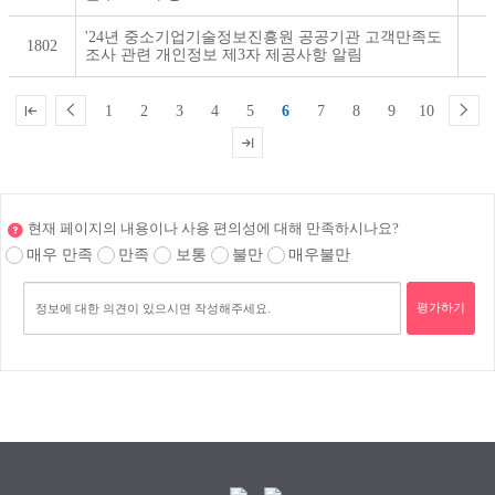
호,
제
'24년 중소기업기술정보진흥원 공공기관 고객만족도
목,
1802
조사 관련 개인정보 제3자 제공사항 알림
작
성
자,
1
2
3
4
5
6
7
8
9
10
작
성
일,
조
회
수
제
현재 페이지의 내용이나 사용 편의성에 대해 만족하시나요?
공
표
매우 만족
만족
보통
불만
매우불만
평가하기