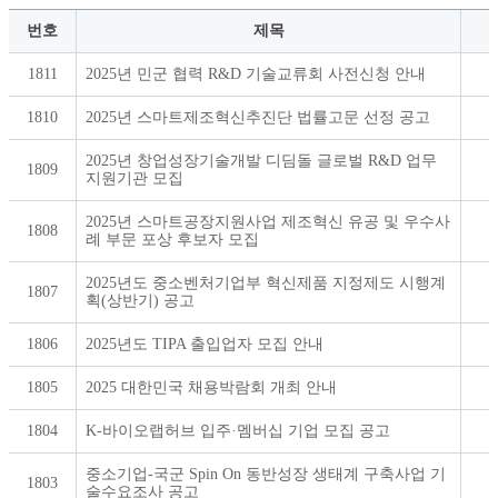
시
번호
제목
판
상
알
세
1811
2025년 민군 협력 R&D 기술교류회 사전신청 안내
림
마
당
1810
2025년 스마트제조혁신추진단 법률고문 선정 공고
>
기
2025년 창업성장기술개발 디딤돌 글로벌 R&D 업무
정
1809
지원기관 모집
원
소
식
2025년 스마트공장지원사업 제조혁신 유공 및 우수사
1808
리
례 부문 포상 후보자 모집
스
트
2025년도 중소벤처기업부 혁신제품 지정제도 시행계
알
1807
획(상반기) 공고
림
마
1806
2025년도 TIPA 출입업자 모집 안내
당
>
기
1805
2025 대한민국 채용박람회 개최 안내
정
원
1804
K-바이오랩허브 입주·멤버십 기업 모집 공고
소
식
-
중소기업-국군 Spin On 동반성장 생태계 구축사업 기
1803
번
술수요조사 공고