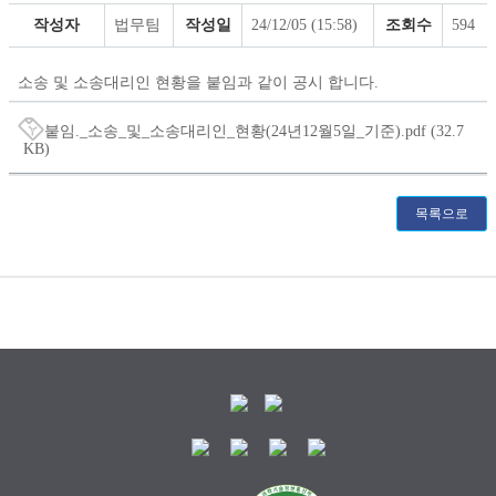
상
공
세
시
작성자
법무팀
작성일
24/12/05 (15:58)
조회수
594
북
러
>
소
스
송
소송 및 소송대리인 현황을 붙임과 같이 공시 합니다.
현
황
상
붙임._소송_및_소송대리인_현황(24년12월5일_기준).pdf
(32.7
세
파
KB)
페
일
이
다
지
운
목록으로
자
로
율
드
공
시
>
소
송
현
황
상
세
페
이
지
블로그
유튜브
페이스북
인스타그램
-
바로가기
바로가기
바로가기
바로가기
제