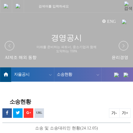
중소기업기술정보진흥원
ENG
자율공시
경영공시
미래를 준비하는 파트너, 중소기업과 함께
도약하는 TIPA
AI제조 해외 동향
윤리경영
홈
자율공시
소송현황
소송현황
페
트
구
가-
가+
URL
리
이
위
글
스
자
소송 및 소송대리인 현황(24.12.05)
트
율
스
터
플